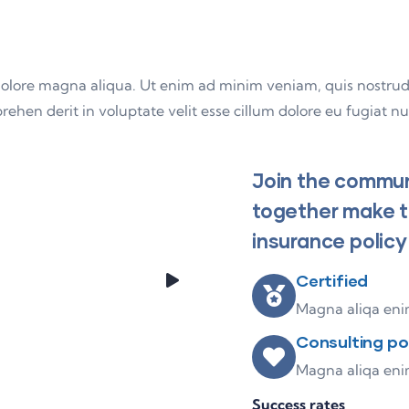
olore magna aliqua. Ut enim ad minim veniam, quis nostrud ex
hen derit in voluptate velit esse cillum dolore eu fugiat nul
Join the communi
together make th
insurance policy
Certified
Magna aliqa enim
Consulting po
Magna aliqa enim
Success rates