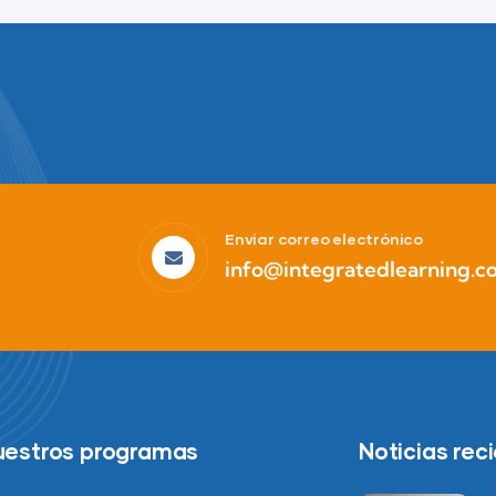
Business
High-Level Youth Event
Enviar correo electrónico
info@integratedlearning.c
uestros programas
Noticias rec