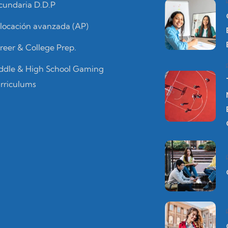
cundaria D.D.P
locación avanzada (AP)
reer & College Prep.
ddle & High School Gaming
rriculums