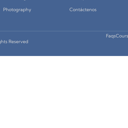
Photography
Contáctenos
Faqs
Cours
ghts Reserved