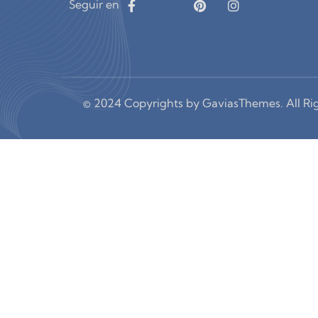
Seguir en
© 2024 Copyrights by GaviasThemes. All Ri